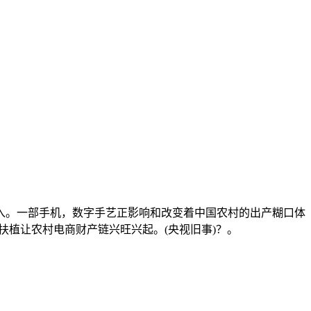
。一部手机，数字手艺正影响和改变着中国农村的出产糊口体
扶植让农村电商财产链兴旺兴起。(央视旧事)？。