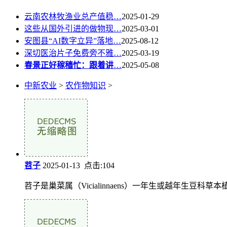
云南农林牧渔业总产值稳…
2025-01-29
这些从国外引进的做物现…
2025-03-01
安图县“AI数字立异”落地…
2025-08-12
深切医治片子免费旁不雅…
2025-03-19
春景正好稼穑忙：跟着讲
…
2025-05-08
中新农业
>
农作物知识
>
苕子
2025-01-13 点击:104
苕子是巢菜属（Vicialinnaens）一年生或越年生豆科