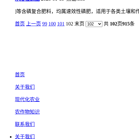
]等含磷复合肥料，均属速效性磷肥，适用于各类土壤和
首页
上一页
99
100
101
102 末页
共
102
页
915
条
首页
关于我们
现代化农业
农作物知识
联系我们
关于我们