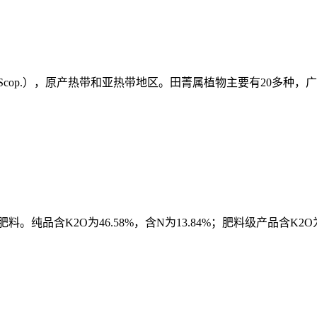
a Scop.），原产热带和亚热带地区。田菁属植物主要有20多种，
含K2O为46.58%，含N为13.84%；肥料级产品含K2O为44.