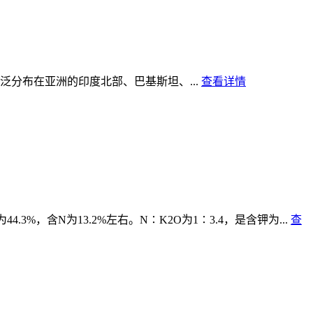
广泛分布在亚洲的印度北部、巴基斯坦、...
查看详情
3%，含N为13.2%左右。N∶K2O为1∶3.4，是含钾为...
查