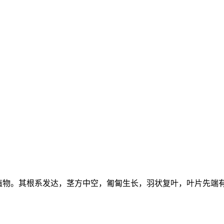
草本植物。其根系发达，茎方中空，匍匐生长，羽状复叶，叶片先端有卷须。